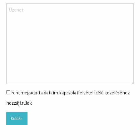
Fent megadott adataim kapcsolatfelvételi célú kezeléséhez
hozzájárulok