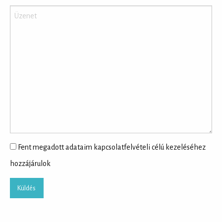
Fent megadott adataim kapcsolatfelvételi célú kezeléséhez
hozzájárulok