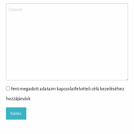
Fent megadott adataim kapcsolatfelvételi célú kezeléséhez
hozzájárulok