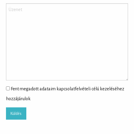
Fent megadott adataim kapcsolatfelvételi célú kezeléséhez
hozzájárulok