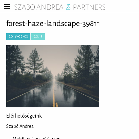
forest-haze-landscape-39811
2018-09-03
20:15
Elérhetőségeink
Szabó Andrea
Mobil: +36-20-966-4475