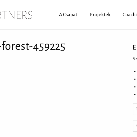
A Csapat
Projektek
Coach
forest-459225
E
S