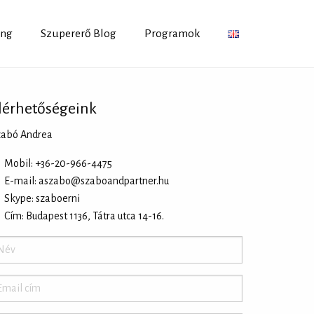
ing
Szupererő Blog
Programok
lérhetőségeink
zabó Andrea
Mobil: +36-20-966-4475
E-mail:
aszabo@szaboandpartner.hu
Skype: szaboerni
Cím: Budapest 1136, Tátra utca 14-16.